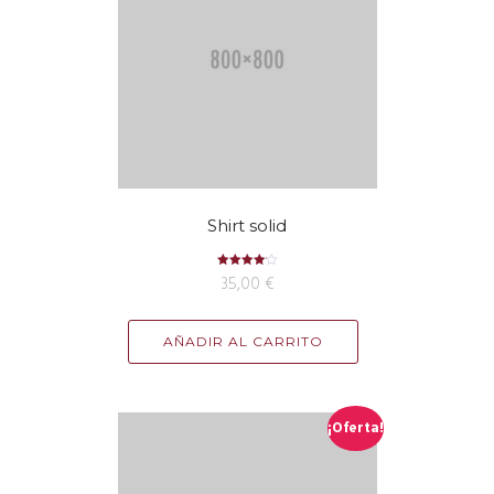
Shirt solid
Valorado
35,00
€
con
4.17
de 5
AÑADIR AL CARRITO
¡Oferta!