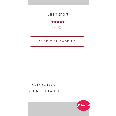
Jean short
Valorado
35,00
€
con
4.50
de 5
AÑADIR AL CARRITO
PRODUCTOS
RELACIONADOS
¡Oferta!