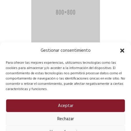
Gestionar consentimiento
Shirt tank
Para ofrecer las mejores experiencias, utilizamos tecnologías como las
cookies para almacenar y/o acceder a la información del dispositivo. El
Valorado
35,00
€
consentimiento de estas tecnologías nos permitirá procesar datos como el
con
4.67
comportamiento de navegación o las identificaciones únicas en este sitio. No
de 5
consentir o retirar el consentimiento, puede afectar negativamente a ciertas
AÑADIR AL CARRITO
características y funciones.
Aceptar
Rechazar
© Fundación Digital Bible 2026.
Política de Privacidad
......