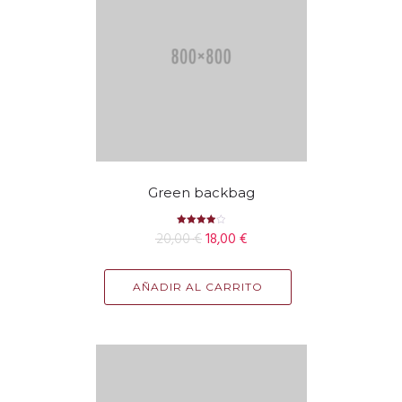
Green backbag
Valorado
20,00
€
18,00
€
con
4.00
de 5
AÑADIR AL CARRITO