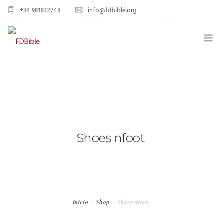
+34 981832748
info@fdbible.org
INICIO
FDBIBLE
PROYECTO EBIBLE
COMPROMISO
Shoes nfoot
DONACIONES
MÁS
DONAR AHORA
Inicio
Shop
Shoes nfoot