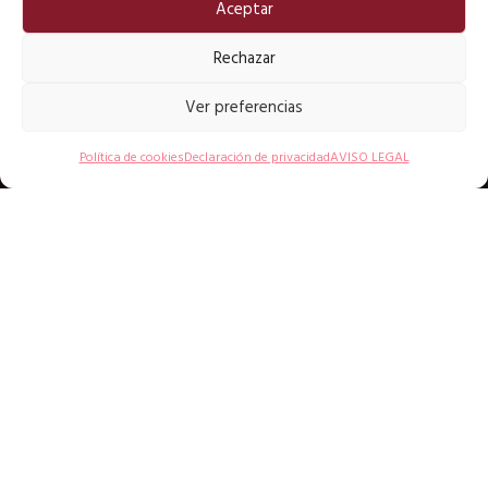
Aceptar
Rechazar
Ver preferencias
Política de cookies
Declaración de privacidad
AVISO LEGAL
FUNDACIÓN DIGITAL
BIBLE
Tiene su razón de ser en estudiar, investigar,
enseñar y divulgar la Biblia a todo el mundo a
través de las Nuevas Tecnologías de la
Información y Comunicación en esta Era
Digital.
La FDB se emplea decididamente en
adaptar la Biblia al mundo digital y sirva