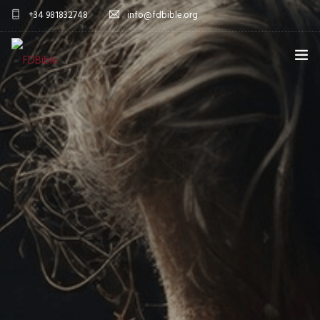
+34 981832748
info@fdbible.org
INICIO
FDBIBLE
PROYECTO EBIBLE
ESPAÑOL
COMPROMISO
DONACIONES
MÁS
DONAR AHORA