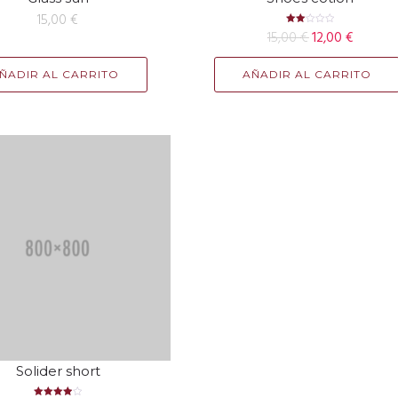
15,00
€
Valorado
15,00
€
12,00
€
con
2.00
de 5
ÑADIR AL CARRITO
AÑADIR AL CARRITO
Solider short