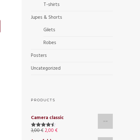
T-shirts
Jupes & Shorts
Gilets
Robes
Posters
Uncategorized
PRODUCTS
Camera classic
3,00
€
2,00
€
Valorado
con
4.50