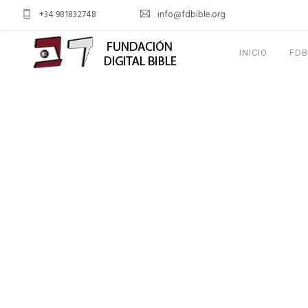
+34 981832748
info@fdbible.org
INICIO
FDB