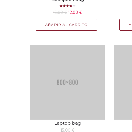
Valorado
15,00
€
12,00
€
con
4.00
de 5
AÑADIR AL CARRITO
A
Laptop bag
15,00
€