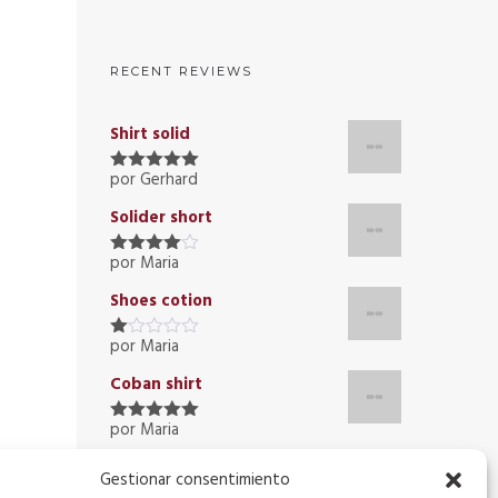
RECENT REVIEWS
Shirt solid
por Gerhard
Valorado
con
5
de 5
Solider short
por Maria
Valorado
con
4
de
Shoes cotion
5
por Maria
Valorado
con
Coban shirt
1
de
5
por Maria
Valorado
con
5
de 5
Shirt solid
Gestionar consentimiento