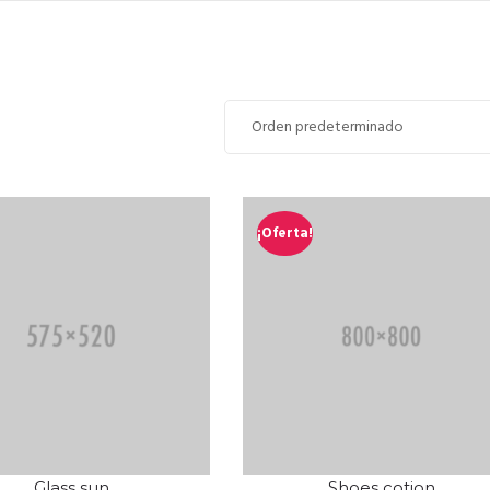
¡Oferta!
Glass sun
Shoes cotion