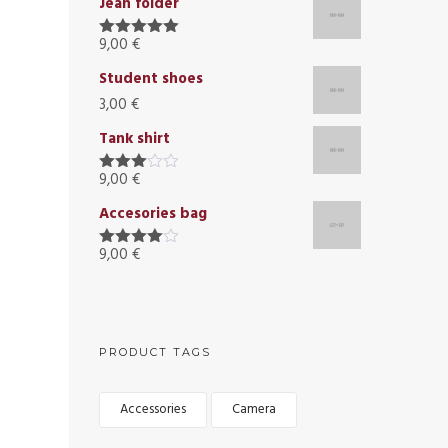
Jean folder
de 5
9,00
€
Valorado
con
5.00
Student shoes
de 5
3,00
€
Tank shirt
9,00
€
Valorado
con
Accesories bag
3.00
de 5
9,00
€
Valorado
con
4.00
de 5
PRODUCT TAGS
Accessories
Camera