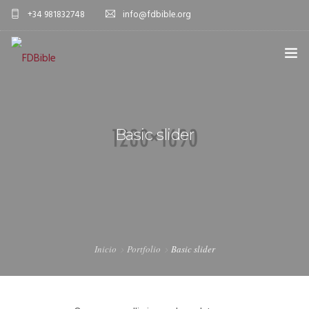
+34 981832748
info@fdbible.org
INICIO
FDBIBLE
Basic slider
PROYECTO EBIBLE
ESPAÑOL
COMPROMISO
DONACIONES
Inicio
Portfolio
Basic slider
MÁS
DONAR AHORA