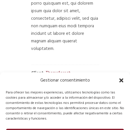
porro quisquam est, qui dolorem
ipsum quia dolor sit amet,
consectetur, adipisci velit, sed quia
non numquam eius modi tempora
incidunt ut labore et dolore
magnam aliquam quaerat
voluptatem.
Client
:
Themeforest
Gestionar consentimiento
2
LIKES
COMPARTIR
Para ofrecer las mejores experiencias, utilizamos tecnologías como las
cookies para almacenar y/o acceder a la información del dispositivo. El
Release Date:
February 1, 2016
consentimiento de estas tecnologías nos permitirá procesar datos como el
comportamiento de navegación o las identificaciones únicas en este sitio. No
Category:
Branding
consentir o retirar el consentimiento, puede afectar negativamente a ciertas
características y funciones.
UI/UX